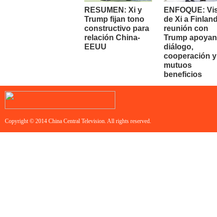
RESUMEN: Xi y
ENFOQUE: Vis
Trump fijan tono
de Xi a Finland
constructivo para
reunión con
relación China-
Trump apoyan
EEUU
diálogo,
cooperación y
mutuos
beneficios
Copyright © 2014 China Central Television. All rights reserved.