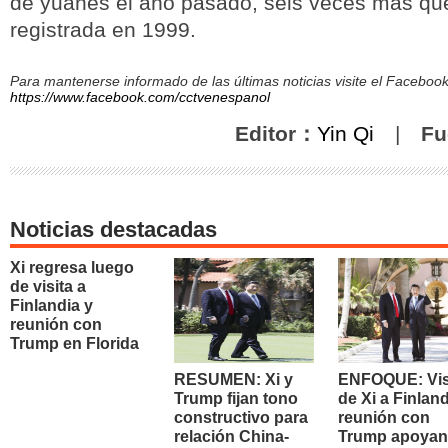
de yuanes el año pasado, seis veces más que 
registrada en 1999.
Para mantenerse informado de las últimas noticias visite el Facebo
https://www.facebook.com/cctvenespanol
Editor：
Yin Qi
|
Fu
Noticias destacadas
Xi regresa luego
de visita a
Finlandia y
reunión con
Trump en Florida
RESUMEN: Xi y
ENFOQUE: Vis
Trump fijan tono
de Xi a Finland
constructivo para
reunión con
relación China-
Trump apoyan