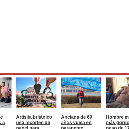
de
Artisita británico
Anciana de 69
Hombre m
s a
usa recortes de
años vuela en
más gordo
papel para
parapente
peso de 17