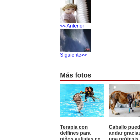
<< Anterior
Siguiente>>
Más fotos
Terapia con
Caballo pue
delfines para
andar gracia
niños autistas en
una prótesis