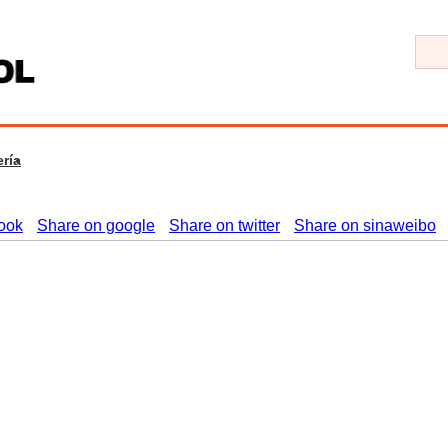
ría
ook
Share on google
Share on twitter
Share on sinaweibo