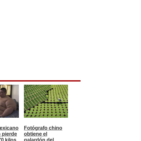
exicano
Fotógrafo chino
 pierde
obtiene el
0 kilos
galardón del