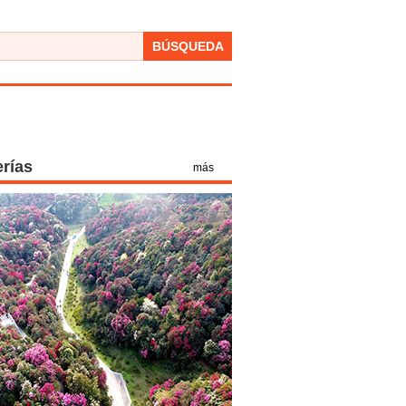
BÚSQUEDA
erías
más