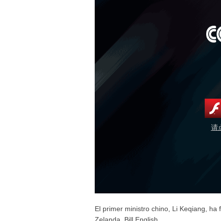
请
El primer ministro chino, Li Keqiang, ha 
Zelanda, Bill English.