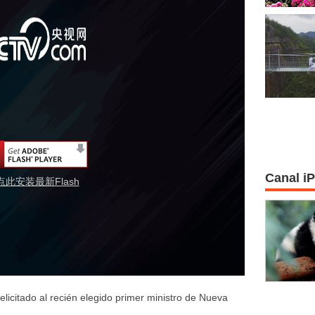
Canal i
点此安装最新Flash
felicitado al recién elegido primer ministro de Nueva