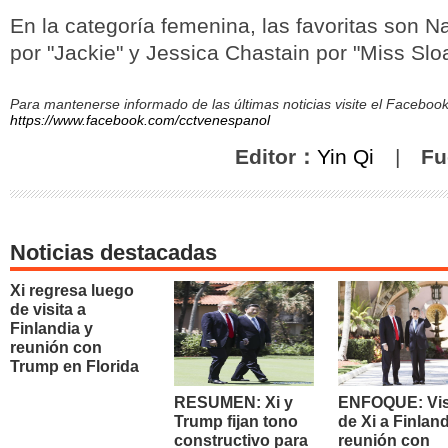
En la categoría femenina, las favoritas son N
por "Jackie" y Jessica Chastain por "Miss Slo
Para mantenerse informado de las últimas noticias visite el Facebo
https://www.facebook.com/cctvenespanol
Editor：
Yin Qi
|
Fu
Noticias destacadas
Xi regresa luego
de visita a
Finlandia y
reunión con
Trump en Florida
RESUMEN: Xi y
ENFOQUE: Vis
Trump fijan tono
de Xi a Finland
constructivo para
reunión con