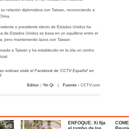
su relación diplomática con Taiwan, reconociendo a
China.
sidente o presidente electo de Estados Unidos ha
ica de Estados Unidos se basa en un equilibrio entre el
hina, pero manteniendo lazos con Taiwan.
esada a Taiwan y ha establecido en la isla un centro
cial.
s noticias visite el Facebook de 'CCTV Español' en
l
Editor：
Yin Qi
|
Fuente：
CCTV.com
ENFOQUE: Xi fija
COME
el rumbo de las
Reuni