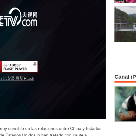
Canal i
点此安装最新Flash
muy sensible en las relaciones entre China y Estados
 de Estados Unidos lo han tratado con cautela.