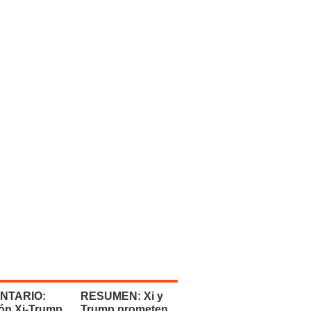
NTARIO:
RESUMEN: Xi y
ón Xi-Trump
Trump prometen