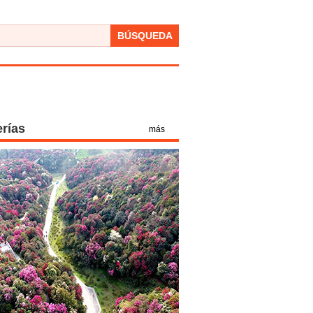
BÚSQUEDA
erías
más