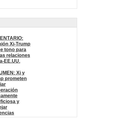
ENTARIO:
ión Xi-Trump
ne tono para
ras relaciones
a-EE.UU.
MEN: Xi y
p prometen
iar
eración
uamente
ficiosa y
jar
rencias