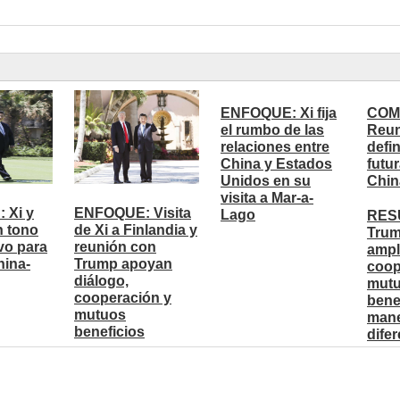
ENFOQUE: Xi fija
COM
el rumbo de las
Reun
relaciones entre
defi
China y Estados
futu
Unidos en su
Chin
visita a Mar-a-
 Xi y
ENFOQUE: Visita
Lago
RESU
n tono
de Xi a Finlandia y
Trum
vo para
reunión con
ampl
hina-
Trump apoyan
coop
diálogo,
mut
cooperación y
bene
mutuos
mane
beneficios
dife