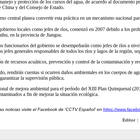
 manejo y protección de los cursos del agua, de acuerdo al documento pr
e China y del Consejo de Estado.
no central planea convertir esta práctica en un mecanismo nacional par
gobierno locales como jefes de ríos, comenzó en 2007 debido a los pr
aihu, en la provincia de Jiangsu.
os funcionarios del gobierno se desempeñarán como jefes de ríos a nivel 
los jefes generales responsables de todos los ríos y lagos de la región, 
ón de recursos acuáticos, prevención y control de la contaminación y re
do, rendirán cuentas si ocurren daños ambientales en los cuerpos de ag
garantizar la supervisión pública.
ional de mejora ambiental para el período del XIII Plan Quinquenal (20
ontaminados a fin de mejorar la situación ecológica.
as noticias visite el Facebook de 'CCTV Español' en
https://www.faceb
Editor：