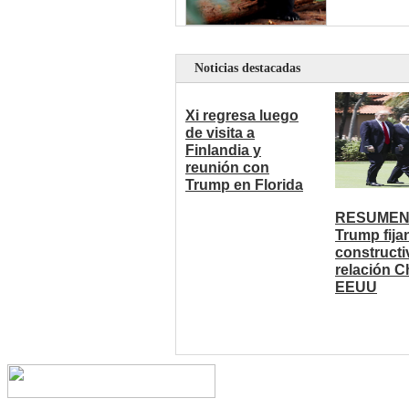
Noticias destacadas
Xi regresa luego
de visita a
Finlandia y
reunión con
Trump en Florida
RESUMEN:
Trump fija
constructi
relación C
EEUU