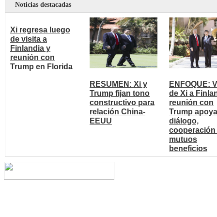
Noticias destacadas
Xi regresa luego
de visita a
Finlandia y
reunión con
Trump en Florida
RESUMEN: Xi y
ENFOQUE: Vi
Trump fijan tono
de Xi a Finla
constructivo para
reunión con
relación China-
Trump apoy
EEUU
diálogo,
cooperación
mutuos
beneficios
Copyright © 2014 China Cent