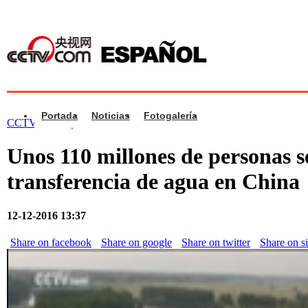
Portada
Noticias
Fotogalería
CCTV.com Español
>
Vídeos
>
China
Unos 110 millones de personas s
transferencia de agua en China
12-12-2016 13:37
Share on facebook
Share on google
Share on twitter
Share on s