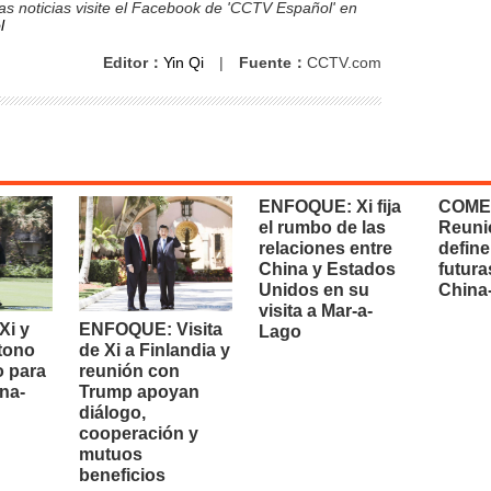
s noticias visite el Facebook de 'CCTV Español' en
l
Editor：
Yin Qi
|
Fuente：
CCTV.com
ENFOQUE: Xi fija
COME
el rumbo de las
Reuni
relaciones entre
define
China y Estados
futura
Unidos en su
China
visita a Mar-a-
i y
ENFOQUE: Visita
Lago
 tono
de Xi a Finlandia y
o para
reunión con
na-
Trump apoyan
diálogo,
cooperación y
mutuos
beneficios