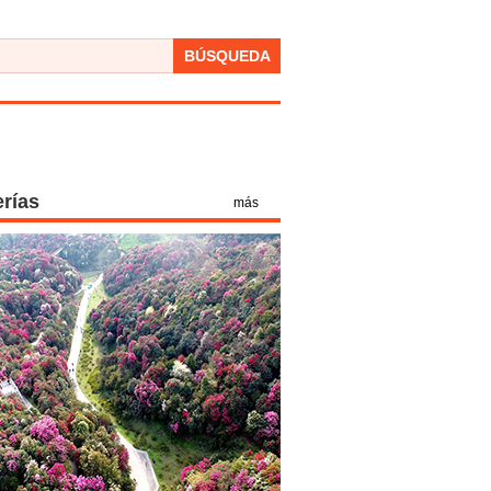
BÚSQUEDA
erías
más