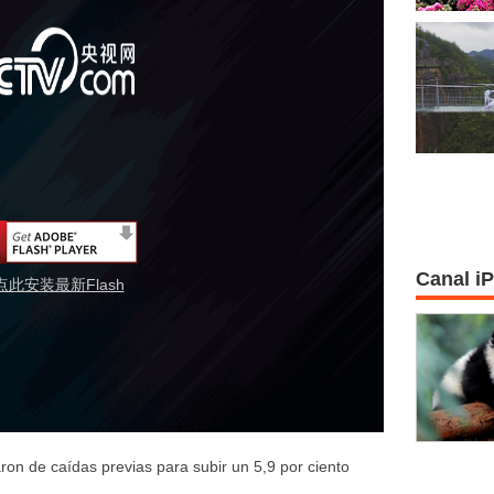
Canal i
点此安装最新Flash
on de caídas previas para subir un 5,9 por ciento