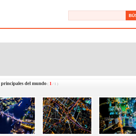
BÚ
 principales del mundo
1
(
/
1
)