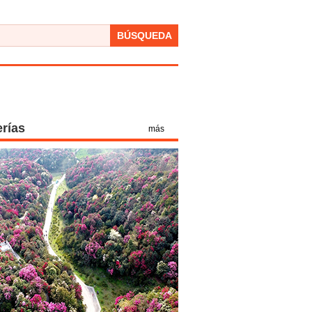
BÚSQUEDA
erías
más