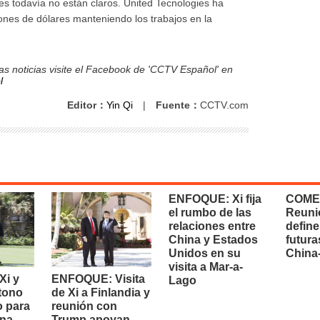
les todavía no están claros. United Tecnologies ha
ones de dólares manteniendo los trabajos en la
s noticias visite el Facebook de 'CCTV Español' en
l
Editor：
Yin Qi
|
Fuente：
CCTV.com
ENFOQUE: Xi fija
COME
el rumbo de las
Reuni
relaciones entre
define
China y Estados
futura
Unidos en su
China
visita a Mar-a-
i y
ENFOQUE: Visita
Lago
 tono
de Xi a Finlandia y
o para
reunión con
na-
Trump apoyan