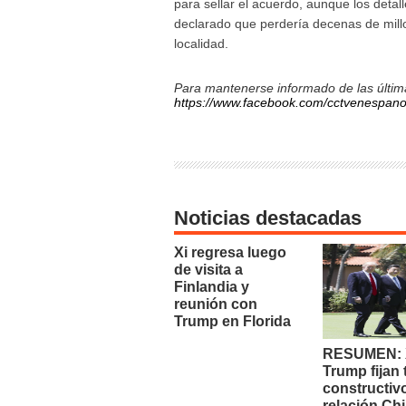
para sellar el acuerdo, aunque los detal
declarado que perdería decenas de mill
localidad.
Para mantenerse informado de las última
https://www.facebook.com/cctvenespano
Noticias destacadas
Xi regresa luego
de visita a
Finlandia y
reunión con
Trump en Florida
RESUMEN: X
Trump fijan
constructiv
relación Chi