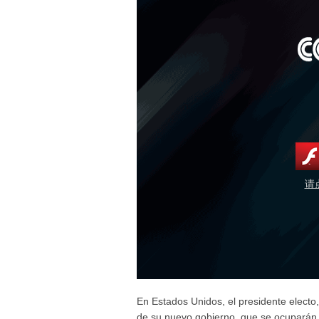
请
En Estados Unidos, el presidente elect
de su nuevo gobierno, que se ocuparán d