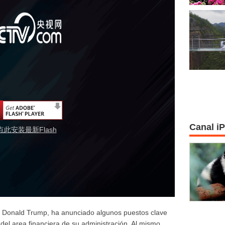
Canal i
点此安装最新Flash
o, Donald Trump, ha anunciado algunos puestos clave
el area financiera de su administración. Al mismo