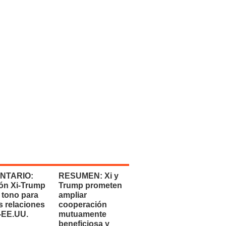
NTARIO:
RESUMEN: Xi y
ón Xi-Trump
Trump prometen
 tono para
ampliar
s relaciones
cooperación
-EE.UU.
mutuamente
beneficiosa y