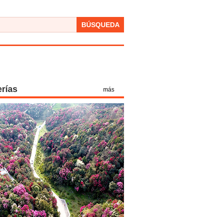
BÚSQUEDA
erías
más