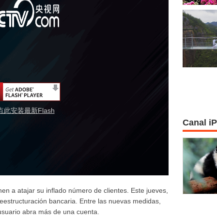
点此安装最新Flash
Canal i
en a atajar su inflado número de clientes. Este jueves,
reestructuración bancaria. Entre las nuevas medidas,
 usuario abra más de una cuenta.