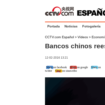
Portada
Noticias
Fotogalería
CCTV.com Español
>
Vídeos
>
Economí
Bancos chinos rees
12-02-2016 13:21
Share on facebook
Share on google
Share on
twitter
Share on sinaweibo