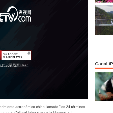
Canal i
点此安装最新Flash
brimiento astronómico chino llamado "los 24 términos
Patrimonio Cultural Intangible de la Humanidad.