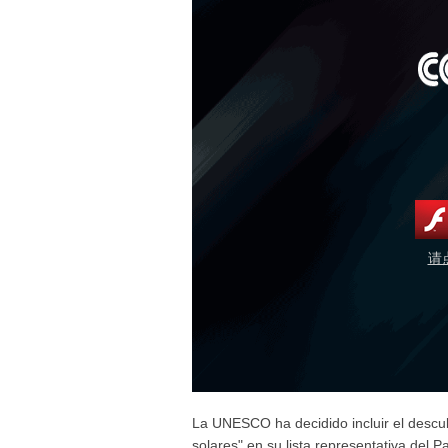
请
La UNESCO ha decidido incluir el descu
solares" en su lista representativa del 