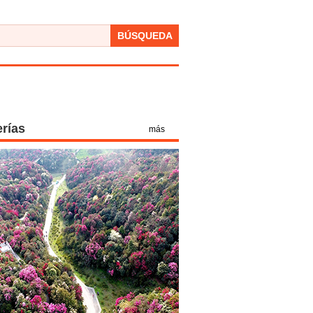
BÚSQUEDA
erías
más