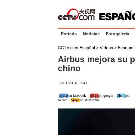
Portada
Noticias
Fotogalería
CCTV.com Español
>
Vídeos
>
Economí
Airbus mejora su p
chino
12-01-2016 13:41
Share on facebook
Share on google
Share on
twitter
Share on sinaweibo