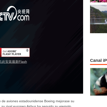
Canal i
点此安装最新Flash
e de aviones estadounidense Boeing mejorase su
, su rival europeo Airbus ha seguido su ejemplo.