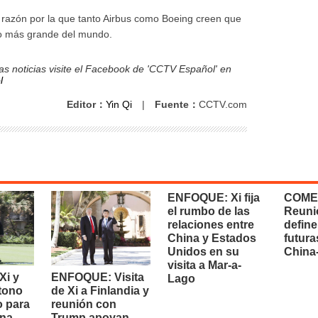
la razón por la que tanto Airbus como Boeing creen que
eo más grande del mundo.
s noticias visite el Facebook de 'CCTV Español' en
l
Editor：
Yin Qi
|
Fuente：
CCTV.com
ENFOQUE: Xi fija
COME
el rumbo de las
Reuni
relaciones entre
define
China y Estados
futura
Unidos en su
China
visita a Mar-a-
i y
ENFOQUE: Visita
Lago
 tono
de Xi a Finlandia y
o para
reunión con
na-
Trump apoyan