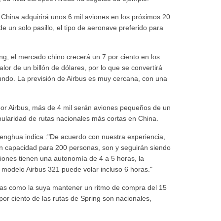
hina adquirirá unos 6 mil aviones en los próximos 20
e un solo pasillo, el tipo de aeronave preferido para
g, el mercado chino crecerá un 7 por ciento en los
lor de un billón de dólares, por lo que se convertirá
undo. La previsión de Airbus es muy cercana, con una
por Airbus, más de 4 mil serán aviones pequeños de un
opularidad de rutas nacionales más cortas en China.
henghua indica :"De acuerdo con nuestra experiencia,
on capacidad para 200 personas, son y seguirán siendo
ones tienen una autonomía de 4 a 5 horas, la
 modelo Airbus 321 puede volar incluso 6 horas."
eas como la suya mantener un ritmo de compra del 15
 por ciento de las rutas de Spring son nacionales,