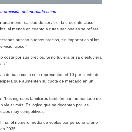
su previsión del mercado chino
 una menor calidad de servicio, la creciente clase
os, al menos en cuanto a rutas nacionales se refiere.
ersonas buscan buenos precios, sin importarles si las
rvicio lujoso."
jo coste por sus precios. Si no tuviera prisa o estuviera
eas."
as de bajo coste solo representan el 10 por ciento de
se espera que aumenten su cuota de mercado en un
la :"Los ingresos familiares también han aumentado de
 viajar más. Es lógico que se decanten por las
recios muy competitivos."
China, el número medio de vuelos por persona al año
 en 2035.