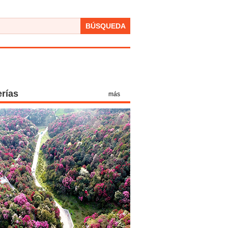
BÚSQUEDA
erías
más