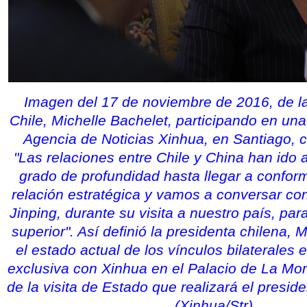
Imagen del 17 de noviembre de 2016, de la
Chile, Michelle Bachelet, participando en una
Agencia de Noticias Xinhua, en Santiago, ca
"Las relaciones entre Chile y China han ido
grado de profundidad hasta llegar a confo
relación estratégica y vamos a conversar con
Jinping, durante su visita a nuestro país, par
superior". Así definió la presidenta chilena, 
el estado actual de los vínculos bilaterales 
exclusiva con Xinhua en el Palacio de La Mo
de la visita de Estado que realizará el preside
(Xinhua/Str)