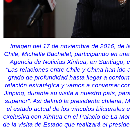
Imagen del 17 de noviembre de 2016, de la
Chile, Michelle Bachelet, participando en una
Agencia de Noticias Xinhua, en Santiago, ca
"Las relaciones entre Chile y China han ido
grado de profundidad hasta llegar a confo
relación estratégica y vamos a conversar con
Jinping, durante su visita a nuestro país, par
superior". Así definió la presidenta chilena, 
el estado actual de los vínculos bilaterales 
exclusiva con Xinhua en el Palacio de La Mo
de la visita de Estado que realizará el preside