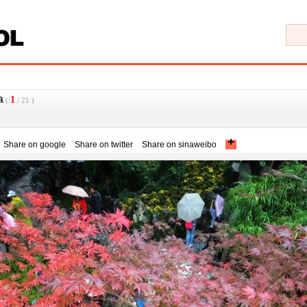
a
1
(
/
21
)
Share on google
Share on twitter
Share on sinaweibo