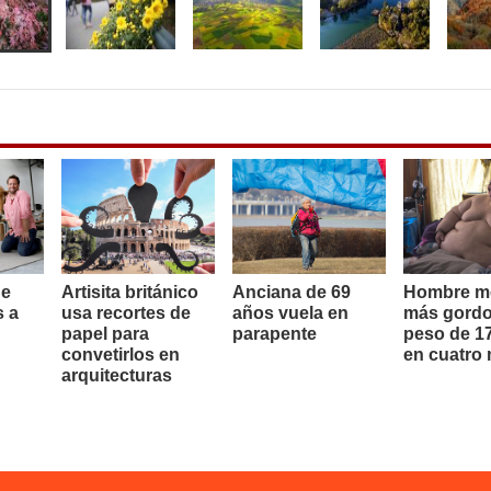
de
Artisita británico
Anciana de 69
Hombre m
s a
usa recortes de
años vuela en
más gordo
papel para
parapente
peso de 17
convetirlos en
en cuatro
arquitecturas