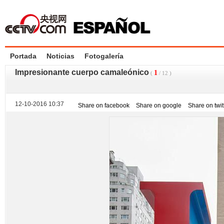
Portada
Noticias
Fotogalería
Impresionante cuerpo camaleónico
1
(
/
12
)
12-10-2016 10:37
Share on facebook
Share on google
Share on twit