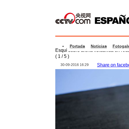
Portada
Noticias
Fotogale
Esquí sobre arena volcánica en Ni
(
1
/
5
)
Share on faceb
30-09-2016 16:29