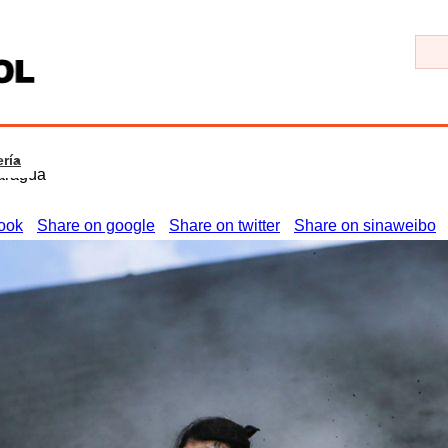
ría
caragua
ook
Share on google
Share on twitter
Share on sinaweibo