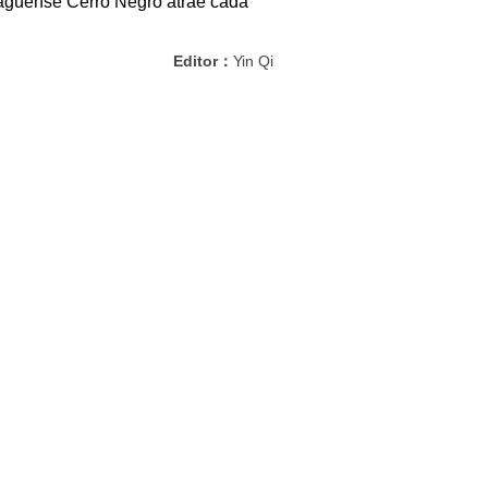
ragüense Cerro Negro atrae cada
Editor：
Yin Qi