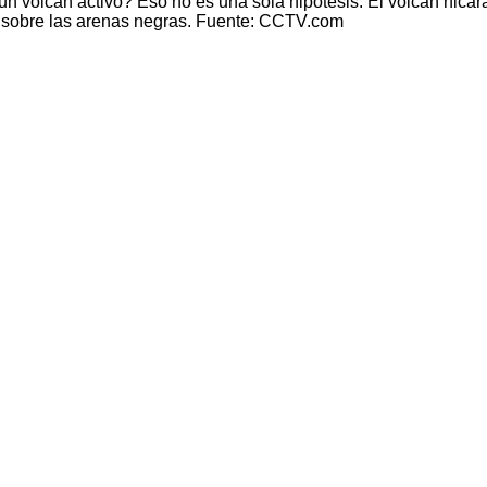
n volcán activo? Eso no es una sola hipotesis. El volcán nica
 sobre las arenas negras. Fuente: CCTV.com