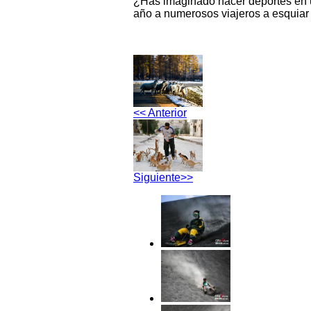
¿Has imaginado hacer deportes en u
año a numerosos viajeros a esquiar
<< Anterior
Siguiente>>