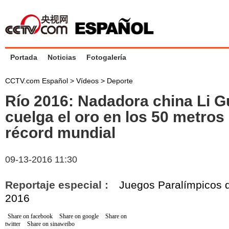
Portada
Noticias
Fotogalería
CCTV.com Español
>
Vídeos
>
Deporte
Río 2016: Nadadora china Li G
cuelga el oro en los 50 metros 
récord mundial
09-13-2016 11:30
Reportaje especial :
Juegos Paralímpicos d
2016
Share on facebook
Share on google
Share on
twitter
Share on sinaweibo