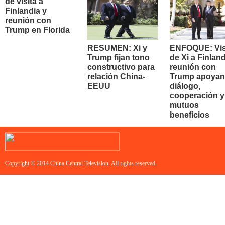
de visita a
Finlandia y
reunión con
Trump en Florida
RESUMEN: Xi y
ENFOQUE: Vis
Trump fijan tono
de Xi a Finland
constructivo para
reunión con
relación China-
Trump apoyan
EEUU
diálogo,
cooperación y
mutuos
beneficios
Copyright © 2014 China Central Television. All rights reserved.