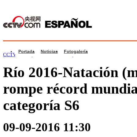
Portada
Noticias
Fotogalería
CCTV.com Español
>
Vídeos
>
Deporte
Río 2016-Natación (
rompe récord mundia
categoría S6
09-09-2016 11:30