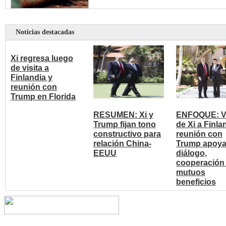
Noticias destacadas
Xi regresa luego
de visita a
Finlandia y
reunión con
Trump en Florida
RESUMEN: Xi y
ENFOQUE: Vi
Trump fijan tono
de Xi a Finla
constructivo para
reunión con
relación China-
Trump apoy
EEUU
diálogo,
cooperación
mutuos
beneficios