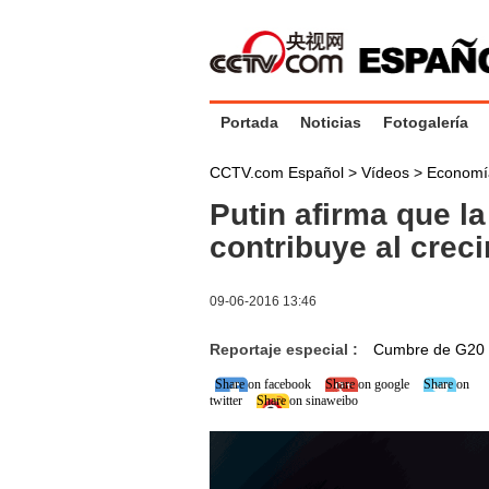
Portada
Noticias
Fotogalería
CCTV.com Español
>
Vídeos
>
Economí
Putin afirma que l
contribuye al crec
09-06-2016 13:46
Reportaje especial :
Cumbre de G20
Share on facebook
Share on google
Share on
twitter
Share on sinaweibo