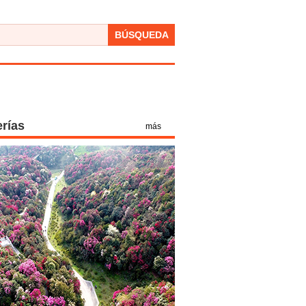
BÚSQUEDA
erías
más