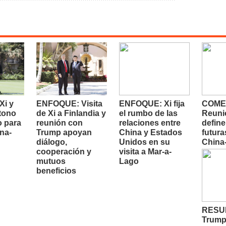
i y
ENFOQUE: Visita
ENFOQUE: Xi fija
COME
 tono
de Xi a Finlandia y
el rumbo de las
Reuni
o para
reunión con
relaciones entre
define
na-
Trump apoyan
China y Estados
futura
diálogo,
Unidos en su
China
cooperación y
visita a Mar-a-
mutuos
Lago
beneficios
RESUM
Trump