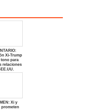
NTARIO:
ón Xi-Trump
 tono para
s relaciones
-EE.UU.
EN: Xi y
 prometen