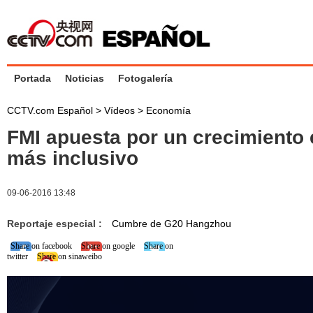
Portada
Noticias
Fotogalería
CCTV.com Español
>
Vídeos
>
Economía
FMI apuesta por un crecimiento
más inclusivo
09-06-2016 13:48
Reportaje especial :
Cumbre de G20 Hangzhou
Share on facebook
Share on google
Share on
twitter
Share on sinaweibo