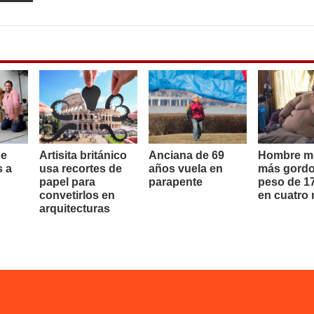
de
Artisita británico
Anciana de 69
Hombre m
s a
usa recortes de
años vuela en
más gordo
papel para
parapente
peso de 17
convetirlos en
en cuatro
arquitecturas