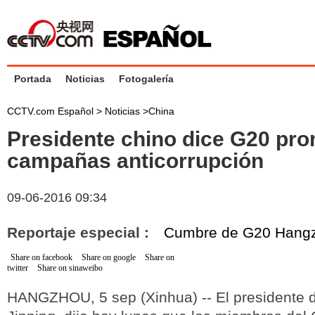
Portada
Noticias
Fotogalería
CCTV.com Español >
Noticias
>
China
Presidente chino dice G20 pr
campañas anticorrupción
09-06-2016 09:34
Reportaje especial :
Cumbre de G20 Hang
Share on facebook
Share on google
Share on
twitter
Share on sinaweibo
HANGZHOU, 5 sep (Xinhua) -- El presidente d