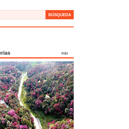
BÚSQUEDA
erías
más