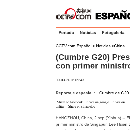
Portada
Noticias
Fotogalería
CCTV.com Español >
Noticias
>
China
(Cumbre G20) Pres
con primer ministr
09-03-2016 09:43
Reportaje especial :
Cumbre de G20
Share on facebook
Share on google
Share on
twitter
Share on sinaweibo
HANGZHOU, China, 2 sep (Xinhua) -- El p
primer ministro de Singapur, Lee Hsien 