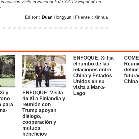
s noticias visite el Facebook de 'CCTV Español' en
l
Editor：
Duan Hongyun
|
Fuente：
Xinhua
ENFOQUE: Xi fija
COME
el rumbo de las
Reuni
relaciones entre
define
China y Estados
futura
Unidos en su
China
visita a Mar-a-
i y
ENFOQUE: Visita
Lago
 tono
de Xi a Finlandia y
o para
reunión con
na-
Trump apoyan
diálogo,
cooperación y
mutuos
beneficios