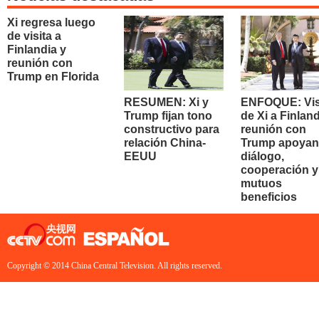
Xi regresa luego
de visita a
Finlandia y
reunión con
Trump en Florida
RESUMEN: Xi y
ENFOQUE: Vis
Trump fijan tono
de Xi a Finland
constructivo para
reunión con
relación China-
Trump apoyan
EEUU
diálogo,
cooperación y
mutuos
beneficios
Copyright © 2014 China Central Television. All rights reserved.