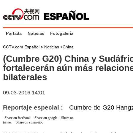
Portada
Noticias
Fotogalería
CCTV.com Español >
Noticias
>
China
(Cumbre G20) China y Sudáfri
fortalecerán aún más relacion
bilaterales
09-03-2016 14:01
Reportaje especial :
Cumbre de G20 Hang
Share on facebook
Share on google
Share on
twitter
Share on sinaweibo