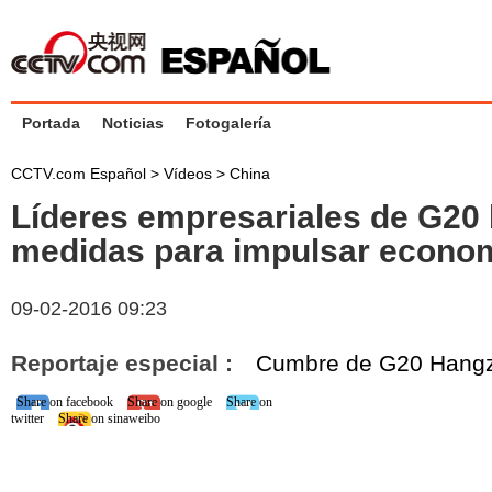
Portada
Noticias
Fotogalería
CCTV.com Español
>
Vídeos
>
China
Líderes empresariales de G20
medidas para impulsar econo
09-02-2016 09:23
Reportaje especial :
Cumbre de G20 Hang
Share on facebook
Share on google
Share on
twitter
Share on sinaweibo