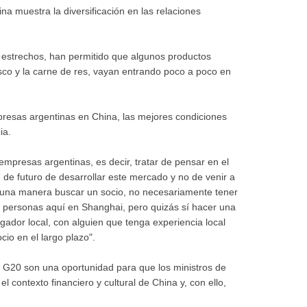
hina muestra la diversificación en las relaciones
s estrechos, han permitido que algunos productos
isco y la carne de res, vayan entrando poco a poco en
esas argentinas en China, las mejores condiciones
ia.
empresas argentinas, es decir, tratar de pensar en el
n de futuro de desarrollar este mercado y no de venir a
lguna manera buscar un socio, no necesariamente tener
personas aquí en Shanghai, pero quizás sí hacer una
ugador local, con alguien que tenga experiencia local
io en el largo plazo".
l G20 son una oportunidad para que los ministros de
l contexto financiero y cultural de China y, con ello,