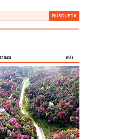
BÚSQUEDA
erías
más