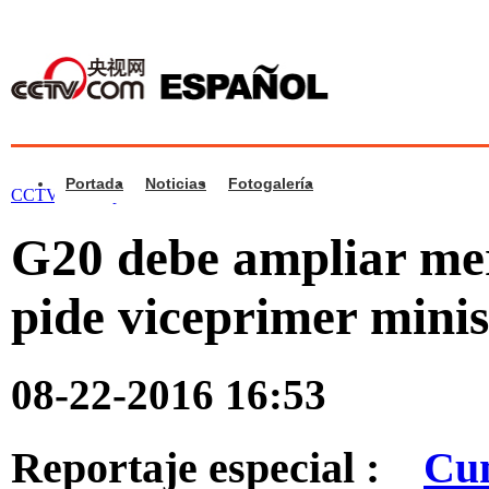
Portada
Noticias
Fotogalería
CCTV.com Español >
Noticias
>
China
G20 debe ampliar mer
pide viceprimer minis
08-22-2016 16:53
Reportaje especial :
Cu