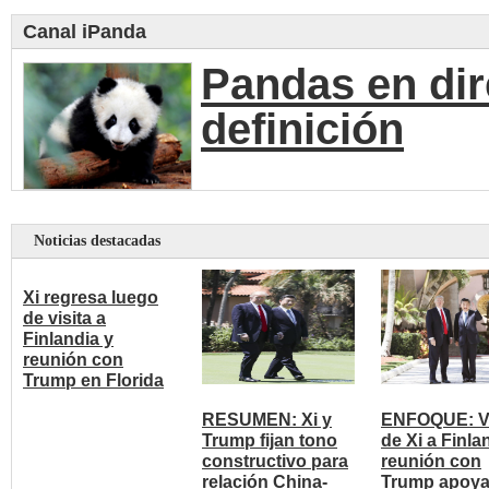
Canal iPanda
Pandas en dir
definición
Noticias destacadas
Xi regresa luego
de visita a
Finlandia y
reunión con
Trump en Florida
RESUMEN: Xi y
ENFOQUE: Vi
Trump fijan tono
de Xi a Finla
constructivo para
reunión con
relación China-
Trump apoy