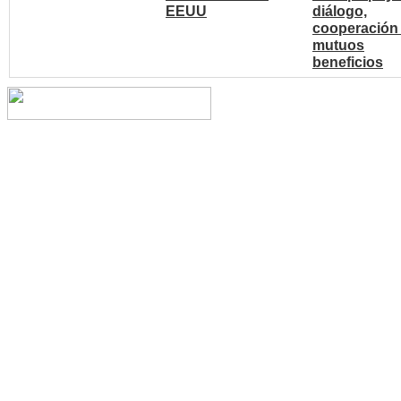
EEUU
diálogo,
cooperación
mutuos
beneficios
Copyright © 2014 China Cent
reserved.