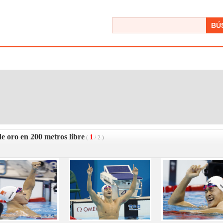
BÚ
e oro en 200 metros libre
1
(
/
2
)