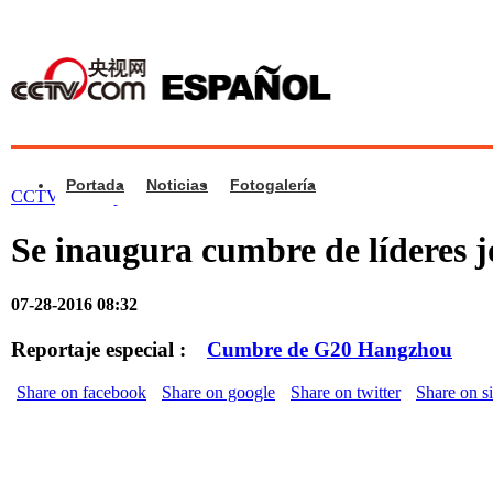
Portada
Noticias
Fotogalería
CCTV.com Español
>
Vídeos
>
China
Se inaugura cumbre de líderes 
07-28-2016 08:32
Reportaje especial :
Cumbre de G20 Hangzhou
Share on facebook
Share on google
Share on twitter
Share on s