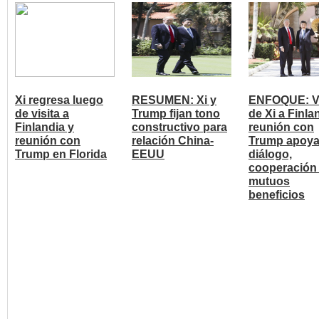
Xi regresa luego
RESUMEN: Xi y
ENFOQUE: Vi
de visita a
Trump fijan tono
de Xi a Finla
Finlandia y
constructivo para
reunión con
reunión con
relación China-
Trump apoy
Trump en Florida
EEUU
diálogo,
cooperación
mutuos
beneficios