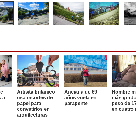
de
Artisita británico
Anciana de 69
Hombre m
s a
usa recortes de
años vuela en
más gordo
papel para
parapente
peso de 17
convetirlos en
en cuatro
arquitecturas