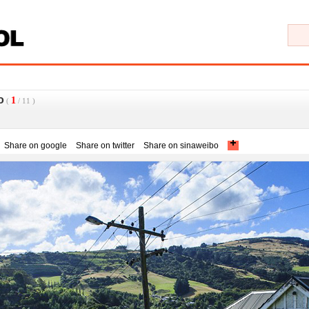
o
1
(
/
11
)
Share on google
Share on twitter
Share on sinaweibo