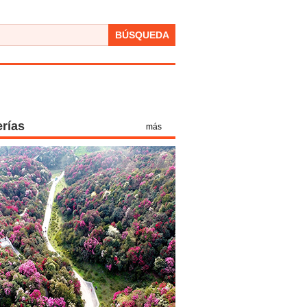
BÚSQUEDA
erías
más