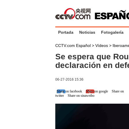
Portada
Noticias
Fotogalería
CCTV.com Español
>
Vídeos
>
Iberoamé
Se espera que Rou
declaración en def
06-27-2016 15:36
Share on facebook
Share on google
Share on
twitter
Share on sinaweibo