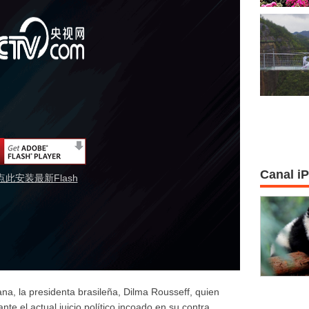
Canal i
点此安装最新Flash
na, la presidenta brasileña, Dilma Rousseff, quien
e el actual juicio político incoado en su contra,