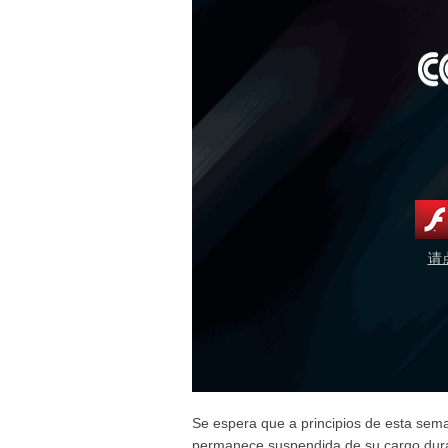
请
Se espera que a principios de esta sema
permanece suspendida de su cargo durant