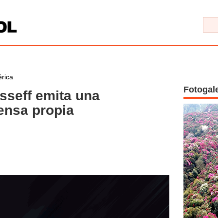
rica
Fotogal
sseff emita una
ensa propia