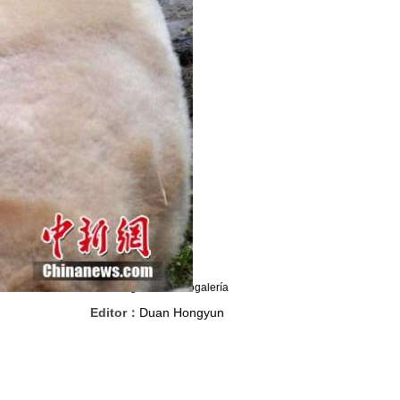
Foto original
Fotogalería
Editor：
Duan Hongyun