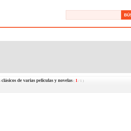
BÚ
 clásicos de varias peliculas y novelas
1
(
/
1
)