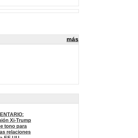
más
ENTARIO:
ión Xi-Trump
ne tono para
ras relaciones
a-EE.UU.