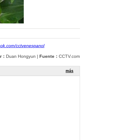
ook.com/cctvenespanol
or：
Duan Hongyun
|
Fuente：
CCTV.com
más