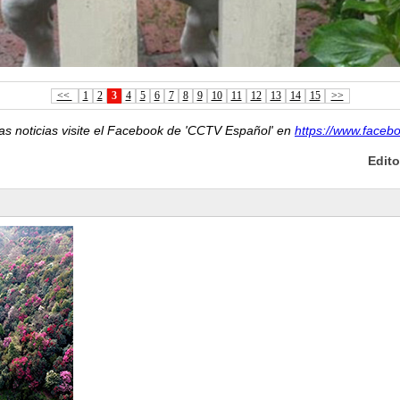
<<
1
2
3
4
5
6
7
8
9
10
11
12
13
14
15
>>
as noticias visite el Facebook de 'CCTV Español' en
https://www.faceb
Edit