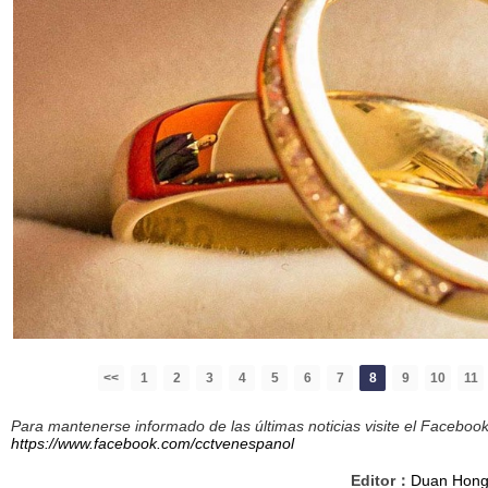
<<
1
2
3
4
5
6
7
8
9
10
11
Para mantenerse informado de las últimas noticias visite el Facebo
https://www.facebook.com/cctvenespanol
Editor：
Duan Hon