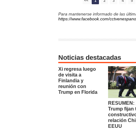
<<
1
2
3
4
5
Para mantenerse informado de las última
https://www.facebook.com/cctvenespano
Noticias destacadas
Xi regresa luego
de visita a
Finlandia y
reunión con
Trump en Florida
RESUMEN: X
Trump fijan
constructiv
relación Chi
EEUU