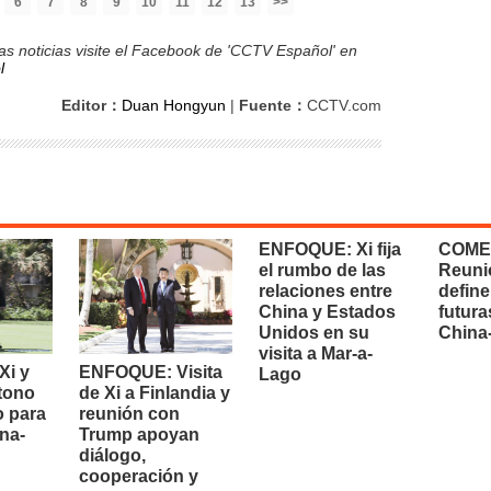
6
7
8
9
10
11
12
13
>>
s noticias visite el Facebook de 'CCTV Español' en
l
Editor：
Duan Hongyun
|
Fuente：
CCTV.com
ENFOQUE: Xi fija
COME
el rumbo de las
Reuni
relaciones entre
define
China y Estados
futura
Unidos en su
China
visita a Mar-a-
i y
ENFOQUE: Visita
Lago
 tono
de Xi a Finlandia y
o para
reunión con
na-
Trump apoyan
diálogo,
cooperación y