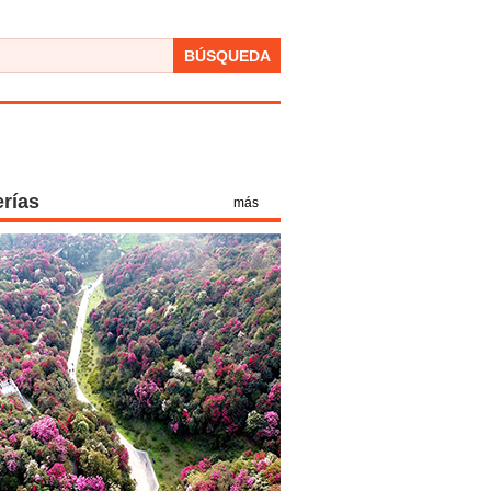
BÚSQUEDA
erías
más