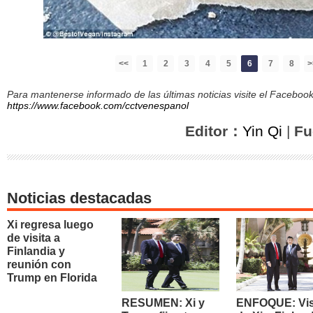
<<
1
2
3
4
5
6
7
8
>
Para mantenerse informado de las últimas noticias visite el Facebo
https://www.facebook.com/cctvenespanol
Editor：
Yin Qi
|
Fu
Noticias destacadas
Xi regresa luego
de visita a
Finlandia y
reunión con
Trump en Florida
RESUMEN: Xi y
ENFOQUE: Vis