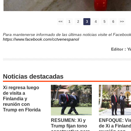
<<
1
2
3
4
5
6
>>
Para mantenerse informado de las últimas noticias visite el Facebo
https://www.facebook.com/cctvenespanol
Editor：
Yi
Noticias destacadas
Xi regresa luego
de visita a
Finlandia y
reunión con
Trump en Florida
RESUMEN: Xi y
ENFOQUE: Vis
Trump fijan tono
de Xi a Finland