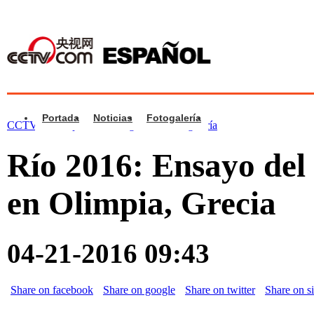
Portada
Noticias
Fotogalería
CCTV.com Español >
Fotogalería
>
Fotogalería
Río 2016: Ensayo del
en Olimpia, Grecia
04-21-2016 09:43
Share on facebook
Share on google
Share on twitter
Share on s