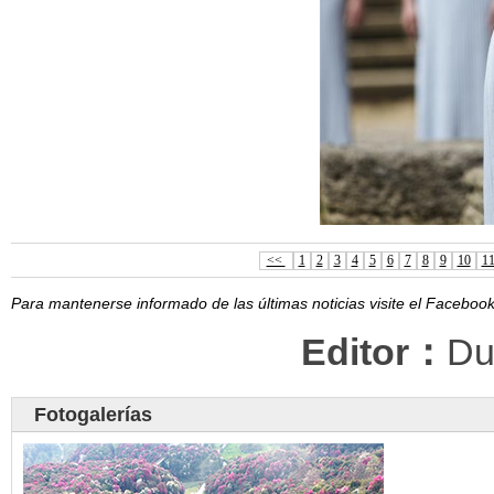
<<
1
2
3
4
5
6
7
8
9
10
1
Para mantenerse informado de las últimas noticias visite el Facebo
Editor：
Du
Fotogalerías