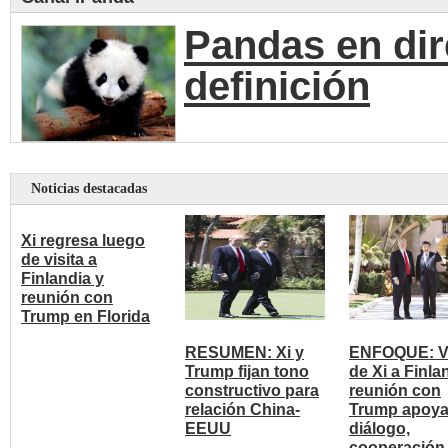
Pandas en dir
definición
Noticias destacadas
Xi regresa luego
de visita a
Finlandia y
reunión con
Trump en Florida
RESUMEN: Xi y
ENFOQUE: Vi
Trump fijan tono
de Xi a Finla
constructivo para
reunión con
relación China-
Trump apoy
EEUU
diálogo,
cooperación