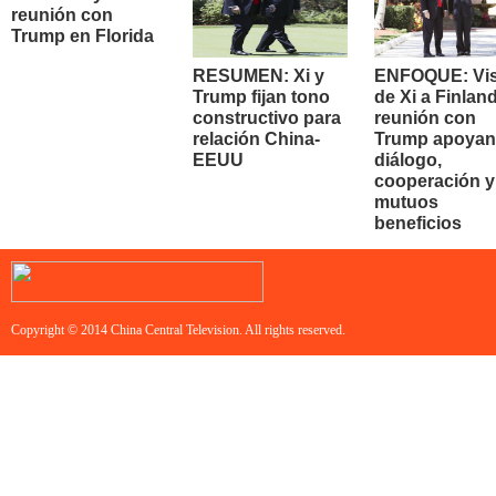
reunión con
Trump en Florida
RESUMEN: Xi y
ENFOQUE: Vis
Trump fijan tono
de Xi a Finland
constructivo para
reunión con
relación China-
Trump apoyan
EEUU
diálogo,
cooperación y
mutuos
beneficios
Copyright © 2014 China Central Television. All rights reserved.