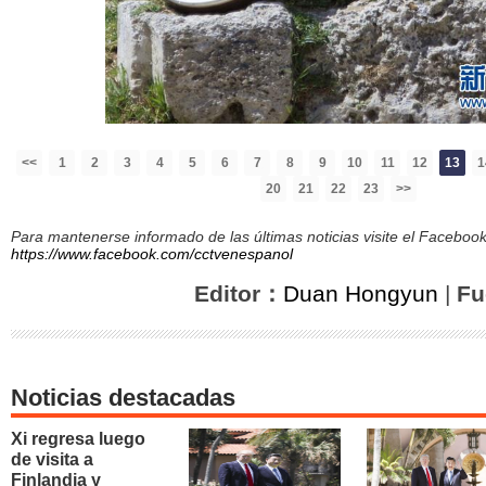
<<
1
2
3
4
5
6
7
8
9
10
11
12
13
1
20
21
22
23
>>
Para mantenerse informado de las últimas noticias visite el Facebo
https://www.facebook.com/cctvenespanol
Editor：
Duan Hongyun
|
Fu
Noticias destacadas
Xi regresa luego
de visita a
Finlandia y