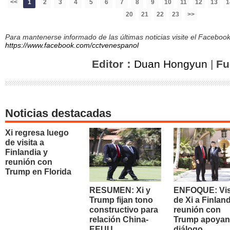
<<
1
2
3
4
5
6
7
8
9
10
11
12
13
1
20
21
22
23
>>
Para mantenerse informado de las últimas noticias visite el Facebo
https://www.facebook.com/cctvenespanol
Editor：
Duan Hongyun
|
Fu
Noticias destacadas
Xi regresa luego
de visita a
Finlandia y
reunión con
Trump en Florida
RESUMEN: Xi y
ENFOQUE: Vis
Trump fijan tono
de Xi a Finland
constructivo para
reunión con
relación China-
Trump apoyan
EEUU
diálogo,