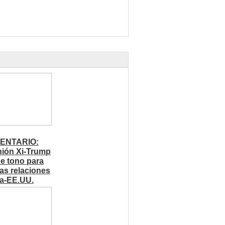
ENTARIO:
ión Xi-Trump
ne tono para
ras relaciones
a-EE.UU.