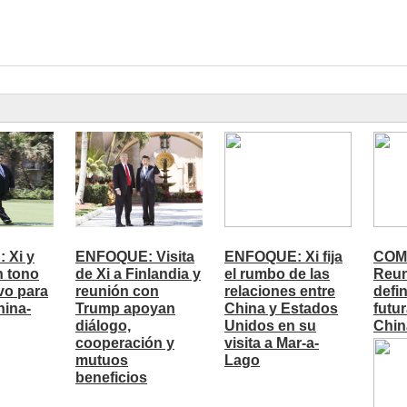
 Xi y
ENFOQUE: Visita
ENFOQUE: Xi fija
COM
n tono
de Xi a Finlandia y
el rumbo de las
Reun
vo para
reunión con
relaciones entre
defi
hina-
Trump apoyan
China y Estados
futu
diálogo,
Unidos en su
Chin
cooperación y
visita a Mar-a-
mutuos
Lago
beneficios