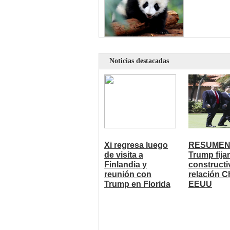
Noticias destacadas
Xi regresa luego
RESUMEN:
de visita a
Trump fija
Finlandia y
constructi
reunión con
relación C
Trump en Florida
EEUU