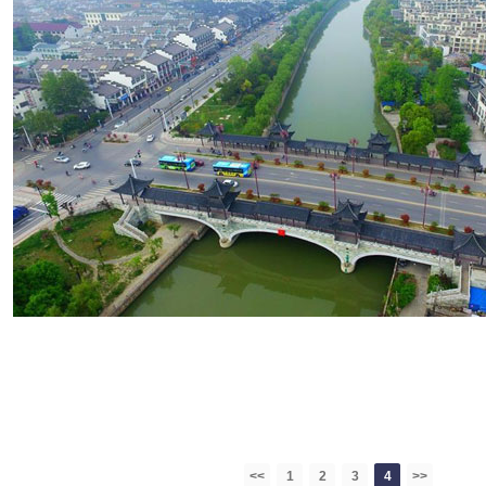
<<
1
2
3
4
>>