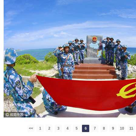
<<
1
2
3
4
5
6
7
8
9
10
11