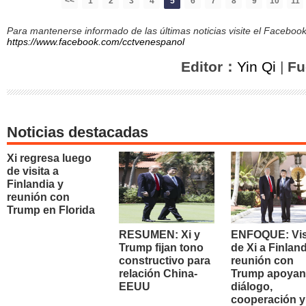
<<
1
2
3
4
5
6
7
8
9
10
11
Para mantenerse informado de las últimas noticias visite el Facebo
https://www.facebook.com/cctvenespanol
Editor：
Yin Qi
|
Fu
Noticias destacadas
Xi regresa luego
de visita a
Finlandia y
reunión con
Trump en Florida
RESUMEN: Xi y
ENFOQUE: Vis
Trump fijan tono
de Xi a Finland
constructivo para
reunión con
relación China-
Trump apoyan
EEUU
diálogo,
cooperación y