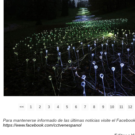
<<
1
2
3
4
5
6
7
8
9
10
11
12
Para mantenerse informado de las últimas noticias visite el Facebo
https://www.facebook.com/cctvenespanol