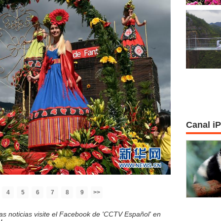
Canal i
4
5
6
7
8
9
>>
s noticias visite el Facebook de 'CCTV Español' en