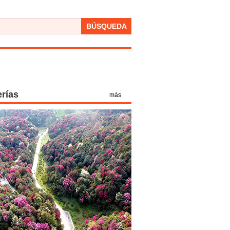
BÚSQUEDA
erías
más