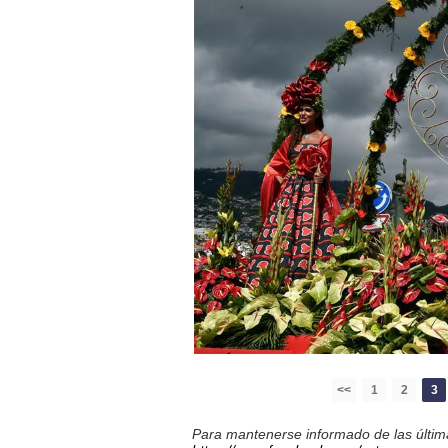
<<
1
2
3
Para mantenerse informado de las última