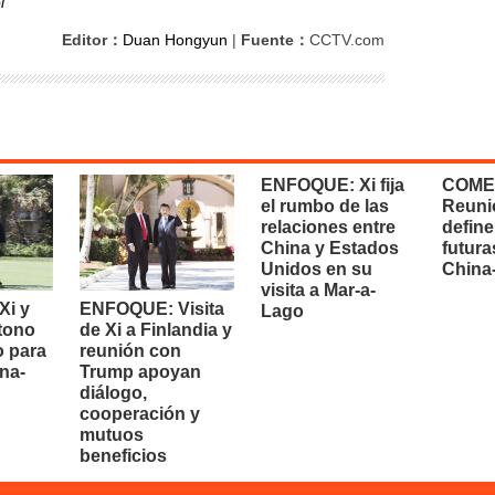
l
Editor：
Duan Hongyun
|
Fuente：
CCTV.com
ENFOQUE: Xi fija
COME
el rumbo de las
Reuni
relaciones entre
define
China y Estados
futura
Unidos en su
China
visita a Mar-a-
i y
ENFOQUE: Visita
Lago
 tono
de Xi a Finlandia y
o para
reunión con
na-
Trump apoyan
diálogo,
cooperación y
mutuos
beneficios